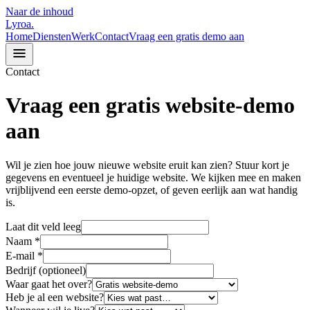
Naar de inhoud
Lyroa
.
Home
Diensten
Werk
Contact
Vraag een gratis demo aan
Contact
Vraag een gratis website-demo
aan
Wil je zien hoe jouw nieuwe website eruit kan zien? Stuur kort je
gegevens en eventueel je huidige website. We kijken mee en maken
vrijblijvend een eerste demo-opzet, of geven eerlijk aan wat handig
is.
Laat dit veld leeg
Naam
*
E-mail
*
Bedrijf
(optioneel)
Waar gaat het over?
Heb je al een website?